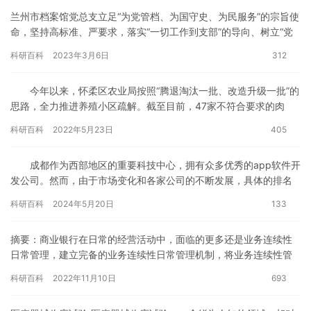
兰州市档案馆党总支立足“为党管档、为国守史、为民服务”的宗旨使
命，坚持高标准、严要求，落实“一切工作到支部”的导向、树立“党
建促业务”的理念，以高质量党建引领档案事业转型发展，以优…
科研百科
2023年3月6日
312
今年以来，怀柔区农业局按照“腾退淘汰一批、改造升级一批”的
思路，全力推进养殖小区疏解。截至目前，47家不符合要求的肉
牛、生猪、肉鸡养殖场已被关停。与此同…
科研百科
2022年5月23日
405
成都作为西部地区的重要科技中心，拥有众多优秀的app软件开
发公司。然而，由于市场变化和各家公司的不断发展，具体的排名
可能会随时间而有所变动。以下是一些在成都地区享有较高声誉和
科研百科
2024年5月20日
133
认…
摘要：商业银行在日常的经营活动中，面临的更多还是业务连续性
日常管理，建立完备的业务连续性日常管理机制，将业务连续性管
理体系融入到ag凯发k8国际的文化中，并使其成为商业银行日常运
科研百科
2022年11月10日
693
营的一部分，是银…