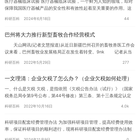
医疗器械临床试验 医疗器械临床试验，一个鲜为人知的领域，却对
保障我国医疗器械产品的安全性和有效性起着至关重要的作用。这
个过程究竟是怎样的？有哪些特点和注意事项？本文将为您一一揭
科研百科
2024年6月18日
44
晓。…
巴州将大力推行新型畜牧合作经营模式
天山网讯(记者文慧报道)从近日新疆巴州召开的畜牧兽医工作会
议来看，巴州畜牧业发展格局正在发生着转变。9nk 记者从当
天会议上了解到，“强牧”将是巴州…
科研百科
2022年5月29日
277
一文理清：企业欠税了怎么办？（企业欠税如何处理）
一、什么是欠税 欠税，是指依照《欠税公告办法（试行）》（国家
税务总局令第9号公布，第44号修改）第三条、第十三条规定认定
的，纳税人、扣缴义务人、纳税担保人超过税收法律、行政法规规
科研百科
2022年10月16日
4.0k
定…
科研项目配套经费管理办法 为加强科研项目管理，提高经费使用效
率，保证科研项目的顺利进行，现将科研项目配套经费管理办法制
定如下。 一、适用范围 本管理办法适用于各类科研项目的配套经
科研百科
2024年11月9日
0