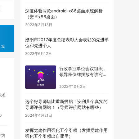
深度体验两款android-x86桌面系统解析
（安卓x86桌面）
2023年3月13日
濮阳市2017年度总结表彰大会表彰的先进单
位和先进个人
一篇
2023年6月12日
行政事业单位会议组织，
领导座位牌摆放有讲究，
得牢记（机关单位桌牌摆
放顺序）
2022年10月2日
事求
选个好导师堪比重新投胎！安利几个真实的
导师评价网站！（导师评价网站有哪些）
0
2024年4月21日
发挥党建作用强化五个引领（发挥党建作用
中为
强化五个引领出自哪里）