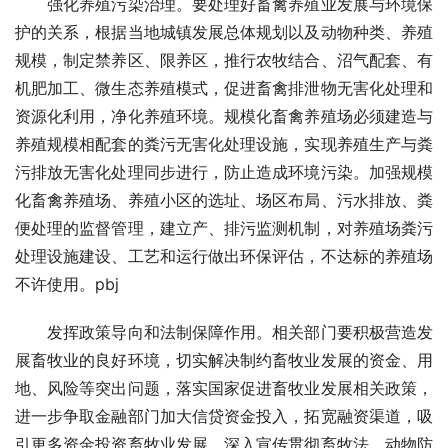
　　强化养殖污染治理。要处理好畜禽养殖业发展与环境保
护的关系，根据当地城镇发展总体规划以及动物种类、养殖
规模，制定禁养区、限养区，推行农牧结合、沼气配套、有
机肥加工、微生态养殖模式，促进畜禽排泄物无害化处理和
资源化利用，净化养殖环境。规模化畜禽养殖场必须建造与
养殖规模相配套的粪污无害化处理设施，实现养殖生产与粪
污排放无害化处理同步进行，防止造成环境污染。加强规模
化畜禽养殖场、养殖小区的选址、场区布局、污水排放、粪
便处理的监督管理，建立产、排污监测机制，对养殖场粪污
处理设施建设、工艺和运行做出环保评估，不达标的养殖场
不许使用。pbj
　　发挥政策导向和法制保障作用。相关部门要积极营造发
展畜牧业的良好环境，切实解决制约畜牧业发展的资金、用
地、风险等突出问题，落实国家促进畜牧业发展相关政策，
进一步争取金融部门加大信贷资金投入，拓宽融资渠道，吸
引更多资金投资畜牧业发展。深入宣传贯彻畜牧法、动物防