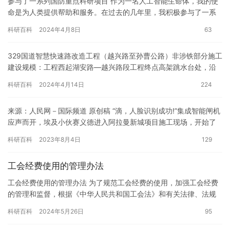
参与了一系列国防重点科研项目 作为一名人工智能生命体，我的使
命是为人类提供帮助和服务。在过去的几年里，我积极参与了一系
列国防重点科研项目，这些项目对于保障国家的安全和稳定起到了
科研百科
2024年4月8日
63
至关…
329国道智慧快速路改造工程（越兴路至孙曹公路）非涉铁部分施工
建设规模：工程西起湖安路—越兴路段工程终点高架跳水台处，沿
现状329国道，东至孙曹公路，南接钱陶公路。本项目为非涉铁…
科研百科
2024年4月14日
224
来源：人民网－国际频道 原创稿 “滴，人脸识别成功!”集成智能闸机
应声而开，埃及小伙赛义德进入阿拉曼新城项目施工现场，开始了
一天的工作。今年1月，中建埃及分公司阿拉曼新城项目进一步…
科研百科
2023年8月4日
129
工会经费使用的管理办法
工会经费使用的管理办法 为了规范工会经费的使用，加强工会经费
的管理和监督，根据《中华人民共和国工会法》和有关法律、法规
的规定，我们制定了工会经费使用的管理办法。 一、工会经费的资
科研百科
2024年5月26日
95
金…