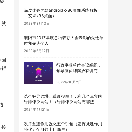
疑
深度体验两款android-x86桌面系统解析
（安卓x86桌面）
，就
2023年3月13日
濮阳市2017年度总结表彰大会表彰的先进单
位和先进个人
2023年6月12日
要因
行政事业单位会议组织，
搞得
领导座位牌摆放有讲究，
得牢记（机关单位桌牌摆
放顺序）
2022年10月2日
选个好导师堪比重新投胎！安利几个真实的
导师评价网站！（导师评价网站有哪些）
结
2024年4月21日
发挥党建作用强化五个引领（发挥党建作用
监控
强化五个引领出自哪里）