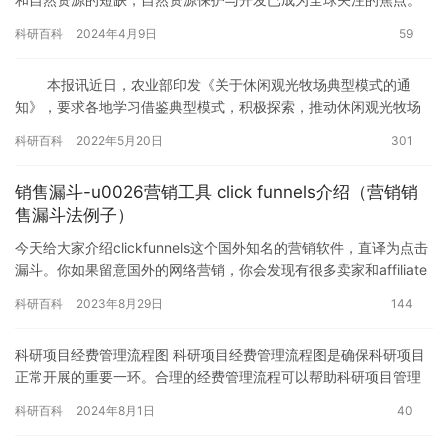
作为四川省的一个重要地区，四川自然资源资源丰富，但同时也面
科研百科
2024年4月9日
59
临着…
本报讯近日，农业部印发《关于休闲观光牧场典型模式的通
知》，要求各地学习借鉴典型模式，积极探索，推动休闲观光牧场
建设和发展，培育畜牧业发展新动能。q3e 《通知》…
科研百科
2022年5月20日
301
销售漏斗-u0026营销工具 click funnels介绍（营销销
售漏斗法例子）
今天给大家介绍clickfunnels这个国外知名的营销软件，直译为点击
漏斗。你如果留意国外的网络营销，你会发现有很多卖家和affiliate
都在使用这个软件，而且有很多的affi…
科研百科
2023年8月29日
144
科研项目经费管理流程图 科研项目经费管理流程图是确保科研项目
正常开展的重要一环。合理的经费管理流程可以帮助科研项目管理
人员更好地控制预算，确保资金使用得当，提高科研项目的质量和
科研百科
2024年8月1日
40
效率…