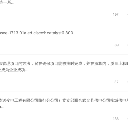
统一所…
197
iosxe-17.13.01a ed cisco® catalyst® 800…
89
和管理项目的方法，旨在确保项目能够按时完成，并在预算内，质量上和
经成为企业成功…
37
金华送变电工程有限公司路灯分公司）党支部联合武义县供电公司柳城供电
r…
186