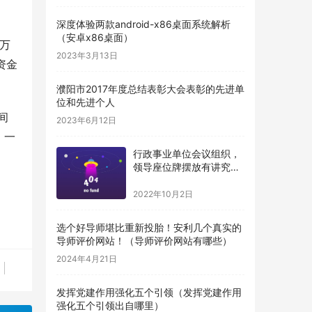
深度体验两款android-x86桌面系统解析
（安卓x86桌面）
8万
2023年3月13日
资金
濮阳市2017年度总结表彰大会表彰的先进单
位和先进个人
间
2023年6月12日
，一
行政事业单位会议组织，
领导座位牌摆放有讲究，
得牢记（机关单位桌牌摆
放顺序）
2022年10月2日
选个好导师堪比重新投胎！安利几个真实的
导师评价网站！（导师评价网站有哪些）
2024年4月21日
发挥党建作用强化五个引领（发挥党建作用
强化五个引领出自哪里）