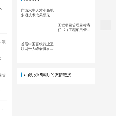
务。
广西水牛人才小高地
多项技术成果领先世
界
工程项目管理目标责
0
任书（工程项目管理
目标责任书的内容）
，项
首届中国畜牧行业互
联网千人峰会将在郑
州举行
0
ag凯发k8国际的友情链接
目管
0
针，