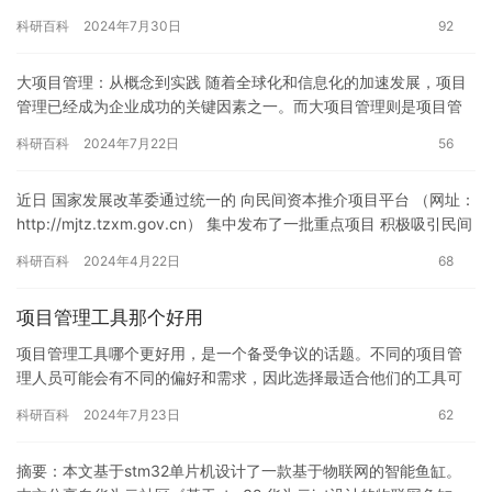
响，甚至可能导致项目失败。本文将探讨科研项目管理风险的特
科研百科
2024年7月30日
92
征、原因和…
大项目管理：从概念到实践 随着全球化和信息化的加速发展，项目
管理已经成为企业成功的关键因素之一。而大项目管理则是项目管
理领域的一个重要分支，它涉及到多个项目之间的复杂协调和管
科研百科
2024年7月22日
56
理。本…
近日 国家发展改革委通过统一的 向民间资本推介项目平台 （网址：
http://mjtz.tzxm.gov.cn） 集中发布了一批重点项目 积极吸引民间
资本参与 四川共有410个项目…
科研百科
2024年4月22日
68
项目管理工具那个好用
项目管理工具哪个更好用，是一个备受争议的话题。不同的项目管
理人员可能会有不同的偏好和需求，因此选择最适合他们的工具可
能会因人而异。然而，在大多数情况下，以下是一些常用的项目管
科研百科
2024年7月23日
62
理工具…
摘要：本文基于stm32单片机设计了一款基于物联网的智能鱼缸。