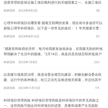
进度管理则是保证施工项目顺利进行的关键因素之一。在施工项目
中，进度管理不仅仅是指对施工项目时间的掌握，更是对施工项目
科研百科
2024年9月2日
38
各项…
心理学科研项目在哪里看 随着互联网的发展，现在有许多途径可以
获取心理学科研项目。以下是一些常见的途径： 1. 学术搜索引擎：
学术搜索引擎如google scholar、百度学术等可…
科研百科
2024年6月13日
53
“感谢党和政府的关怀，每月给我家发放低保金，在我最无助的时候
帮我解决了生活中的困难。”2月14日，南县武圣宫镇百联村低保户
陈云伏拉着民政局帮扶干部涂艳阳的手说。 陈云伏今年65岁，…
科研百科
2023年1月8日
233
以党建引领基层治理，推进业委会规范化建设，积极化解业委会组
建、运行中的各种痛点，松江正在扎实推进相关探索，并总结其中
经验。5月9日，兢兢“业·业”——松江区党建引领基层治理“向前一…
科研百科
2023年11月12日
111
科研项目管理风险 科研项目管理风险是科研项目中的常见风险之
一。这些风险可能会对科研项目的进度、质量和成果产生负面影