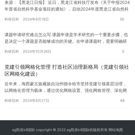
来源：【黑龙江日报】 近日，黑龙江省科技厅发布《关于申报2024
年度省自然科学基金项目的通知》，启动2024年度黑龙江省自然科
学基金项目申报工作。 黑龙江省自然科学基金是黑龙江省资…
科研百科
2024年6月18日
50
课题申请研究难点怎么写 课题申请是学术研究的一个重要步骤，也
是决定一个课题是否能够成功的关键。在申请课题时，需要明确研
究难点，以便在研究过程中更好地把握问题的本质和核心。 研究难
科研百科
2024年10月26日
0
点…
党建引领网格化管理 打造社区治理新格局（党建引领社
区网格化建设）
近年来，海西蒙古族藏族自治州德令哈市坚持党建引领基层治理，
以网格化管理为载体，通过优化网格设置、强化网格管理、深化网
格功能，不断提升基层治理效能。 优化网格设置，织密组织体系。
科研百科
2024年6月27日
48
将1…
ag凯发k8国际 copyright © 2022 ag凯发k8国际的版权所有
网站地图