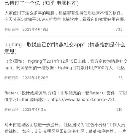
己错过了一个亿（知乎 电脑推荐）
大家使用了这么多年的电脑，相信都有觉得使用起来不错的软件。
今天分享5款知乎50w人推荐的电脑软件，看看它们究竟好用在哪。
1.网易邮箱大师 这个软件支持各个品牌邮箱。它能够带给我们…
科研百科
2023年4月19日
333
highing：取悦自己的“情趣社交app”（情趣指的是什么
意思）
（文/覃怡） highing于2014年12月15日上线，官方定位为情趣社交
app。药师给出的一组数据：highing目前累计用户100万人，社区
用户发帖总量300万，日均用户发帖…
科研百科
2024年4月29日
75
flutter ui 设计效果源码 介绍：非常漂亮的一套flutter ui 套件，可以
供学习flutter 源码地址：https://www.dandroid.cn/?p=721…
科研百科
2023年4月3日
610
马田街道城区面貌进一步提升。 社区居民为“红色小分格”工作人员
赠锦旗。 如今，走进光明区马田街道各社区，处处秩序井然，一片