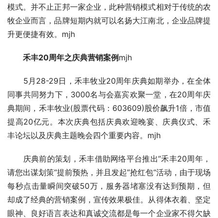
模式。并不止正邦一家企业，此种营销模式相对于传统的农
牧企业而言，品牌短期内就可以名扬大江南北，企业品牌提
升更便捷有效。mjh
　　禾丰20周年之庆典营销案例
mjh
　　5月28-29日，禾丰牧业20周年庆典如期举办，在全体
同事共同努力下，3000名与会嘉宾欢聚一堂，在20周年庆
典期间，禾丰牧业(股票代码：603609)股价飙升1倍，市值
提高20亿元。本次庆典包括庆典欢迎晚宴、庆典仪式、禾
丰论坛以及庆典主题晚会四个重要内容。mjh
　　庆典前的策划，禾丰借助网络平台推出”禾丰20周年，
请您出谋划策“提前预热，并且发起”抢红包“活动，由于现场
每秒点击量瞬间突破50万，服务器堵塞没有达到预期，但
却成了经典的营销案例，宣传效果极佳。从得体衣着、坚定
眼神、良好语言表达和真诚交流都是每一个企业家不得欠缺