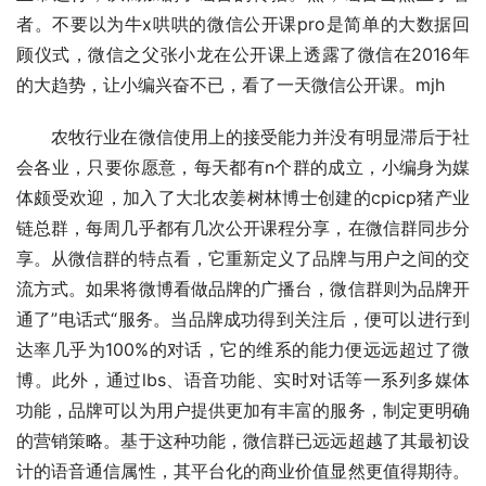
者。不要以为牛x哄哄的微信公开课pro是简单的大数据回
顾仪式，微信之父张小龙在公开课上透露了微信在2016年
的大趋势，让小编兴奋不已，看了一天微信公开课。mjh
　　农牧行业在微信使用上的接受能力并没有明显滞后于社
会各业，只要你愿意，每天都有n个群的成立，小编身为媒
体颇受欢迎，加入了大北农姜树林博士创建的cpicp猪产业
链总群，每周几乎都有几次公开课程分享，在微信群同步分
享。从微信群的特点看，它重新定义了品牌与用户之间的交
流方式。如果将微博看做品牌的广播台，微信群则为品牌开
通了”电话式“服务。当品牌成功得到关注后，便可以进行到
达率几乎为100%的对话，它的维系的能力便远远超过了微
博。此外，通过lbs、语音功能、实时对话等一系列多媒体
功能，品牌可以为用户提供更加有丰富的服务，制定更明确
的营销策略。基于这种功能，微信群已远远超越了其最初设
计的语音通信属性，其平台化的商业价值显然更值得期待。