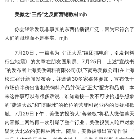
　　美傲之”三俗“之反面营销教材
mjh
　　你会经常发现非事实的东西传播很广泛，因为它符合了
人们的眼球而不是事实。mjh
　　7月20日，一篇名为《”正大系“组团搞电商，引发饲料
行业地震》的文章在朋友圈刷屏。7月25日，上述”宣战书
“的发布者上海美傲饲料有限公司(以下简称美傲公司)在上海
松江召开新闻发布会，并邀请30多家媒体参加，宣布低于
市场价半价出售相关饲料产品并保证”正大“配方和品质，本
来这件事可以有很多话说，谁知道接一发不可收拾超乎想象
的”撕逼大战“和”博眼球“的抢位的营销引起业内的质疑和抵
触。7月29日下午，美傲的投资人”蒋老板“将私人微信聊天
内容搬上网络再一次引爆了整个行业，美傲投资人呛声对象
疑为大北农的姜树林博士。随后，美傲被曝出宣传作假，”