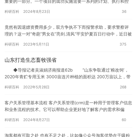
重要的一部分。一个项目的成功实施需要一系列的计划、执行和控
制，而项目管理正是通过这些计划和执行来实现项目目标的。本文
科研百科
2024年8月23日
36
将探…
竟然有因退嫖资费用多少，双方争执不下而报警求助，要求警察评
理的？这一对“奇葩”男女在“亮剑.清风”平安护夏百日行动中，近日被
洛阳涧西警方“评理”——分别行政拘留并罚款处罚。 8月7…
科研百科
2023年5月11日
375
山东打造生态畜牧强省
◆导报记者吴淑娟济南报道62b “山东争取通过‘粮改饲’，
2020年青贮专用玉米 3000亩连片种植的面积达 200万亩以上，带
动全省种…
科研百科
2022年5月28日
268
客户关系管理基本流程 客户关系管理(crm)是一种用于管理客户信息
和业务流程的技术。它可以帮助企业更好地了解客户的需求和偏
好，并提供个性化的服务和更好的客户服务。以下是客户关系管理…
科研百科
2024年8月27日
60
淘客都有可取之处 也有不足之处，比如像公众号淘客优势在于吸粉