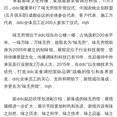
　　承载着味文化传播，集成最新采食调控科技，11月3
日，ddc隆重举行了味无穷馆开馆仪式。中国农牧企划联盟
(五月俱乐部)成都会议的全体参会代表、客户代表、施工方
代表、ddc全体员工近200人参加了仪式。mjh
　　味无穷馆位于ddc综合办公楼一楼，占地面积200余平
米。一味万味，万味无穷，故取名为”味无穷“。味无穷馆前
身为2005年建立的知味馆。展馆定位于行业科技展馆，坚
持传播香甜文化，传播调味剂科技已有10年，先后接待中外
来宾及行业朋友2万余人次。2015年，在ddc”以生物技术为
依托，打造ddc采食调控国际品牌“战略的指引和各界朋
友、ddc全体员工的关心、支持和帮助下，新馆成功落成，
并更名为”味无穷馆“。mjh
　　据ddc副总经理包清彬介绍，新落成的味无穷馆，展馆
规模进一步扩大，展示手段更加时尚和先进。新馆共设有味
之自然、味之历史、味之科学、味之技术、味之品鉴、味之