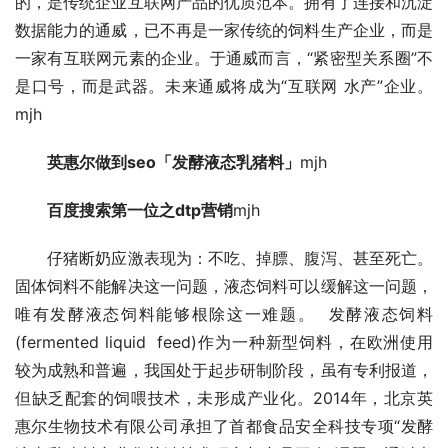
的，是传统企业互联网产品的优质范本。拥有了连接和沉淀
数据能力的通威，已不再是一家传统的饲料生产企业，而是
一家有互联网元素的企业。于通威而言，“紧密型关系圈”不
是口号，而是武器。未来通威将成为“互联网 水产”企业。
mjh
　　英惠尔做到seo「发酵液态乳猪料」
mjh
　　百度搜索第一位之dtp营销
mjh
　　仔猪断奶应激表现为：不吃、掉膘、腹泻、甚至死亡。
固体饲料不能解决这一问题，液态饲料可以缓解这一问题，
唯有发酵液态饲料能够根除这一难题。  发酵液态饲料
(fermented liquid  feed)作为一种新型饲料，在欧洲使用
较为成熟和普遍，我国处于起步研制阶段，虽有专利报道，
但缺乏配套的饲喂技术，未形成产业化。2014年，北京英
惠尔生物技术有限公司承担了首都食品安全科技专项“发酵