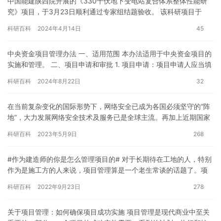
中国能建陕西院开展的《330千伏地下变电站复合体系整体性能研
究》项目，于3月23日顺利通过专家组结题验收。 该科研项目于
2021年5月立项，2022年1月与西安建筑科技大学签订合同…
科研百科
2024年4月14日
45
中央资金项目管理办法 一、适用范围 本办法适用于中央资金项目的
实施和管理。 二、项目申请和审批 1. 项目申请：项目申请人应当填
写中央资金项目申请表，并提供必要的证明材料。 2. …
科研百科
2024年8月22日
32
在当前复杂变化的国际形势下，网络安全已成为各国必须坚守的“阵
地”，大力发展网络安全技术及服务已是全球主流。再加上近期国家
层面再次强调安全的重要性，把国家安全放在了更加显著的位置。
科研百科
2023年5月9日
268
由…
#作为建造师的你是怎么管理项目的# 对于长期待在工地的人，特别
作为是施工方的人来说，项目管理算是一个老生常谈的话题了。项
目管理，管理哪些内容呢？其实建造师公共课管理教材里都写的很
科研百科
2022年9月23日
278
详…
关于项目管理：如何确保项目成功实施 项目管理是现代商业中至关