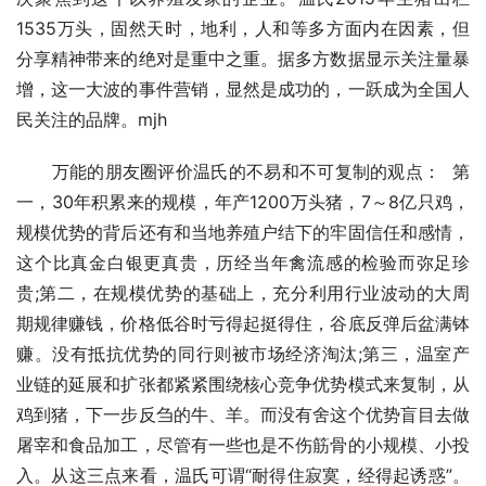
1535万头，固然天时，地利，人和等多方面内在因素，但
分享精神带来的绝对是重中之重。据多方数据显示关注量暴
增，这一大波的事件营销，显然是成功的，一跃成为全国人
民关注的品牌。mjh
　　万能的朋友圈评价温氏的不易和不可复制的观点：  第
一，30年积累来的规模，年产1200万头猪，7～8亿只鸡，
规模优势的背后还有和当地养殖户结下的牢固信任和感情，
这个比真金白银更真贵，历经当年禽流感的检验而弥足珍
贵;第二，在规模优势的基础上，充分利用行业波动的大周
期规律赚钱，价格低谷时亏得起挺得住，谷底反弹后盆满钵
赚。没有抵抗优势的同行则被市场经济淘汰;第三，温室产
业链的延展和扩张都紧紧围绕核心竞争优势模式来复制，从
鸡到猪，下一步反刍的牛、羊。而没有舍这个优势盲目去做
屠宰和食品加工，尽管有一些也是不伤筋骨的小规模、小投
入。从这三点来看，温氏可谓“耐得住寂寞，经得起诱惑”。