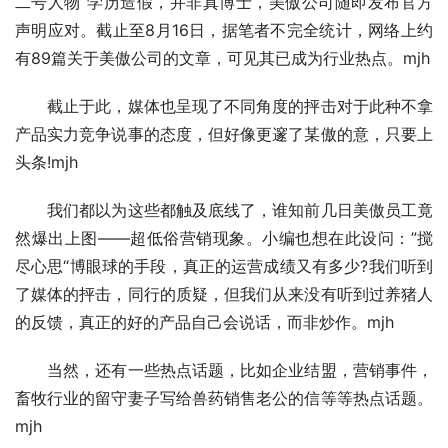
二号人物“学历造假，并非真博士，美傲公司随即发布官方
声明应对。截止至8月16日，据笔者不完全统计，网络上约
有89篇关于美傲公司的文章，可见其已成为行业热点。mjh
　　截止于此，媒体也呈现了不同角度的抨击对于此种不拿
产品实力竞争说事的态度，但好像更邃了某傲的意，只要上
头条!mjh
　　我们都以为这些都触及底线了，谁知前几日美傲员工竟
然爆出上图——超低俗营销现象。小编也想在此设问：”搅
尽心思“博眼球的手段，真正的运营成绩又有多少?我们听到
了媒体的抨击，同行的质疑，但我们从来没有听到过养猪人
的反馈，真正的好的产品自己会说话，而非炒作。mjh
　　当然，还有一些热点话题，比如企业结盟，营销事件，
畜牧行业的留守妻子写给兽药销售老公的信等等热点话题。
mjh