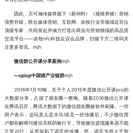
　　因此，天可瀚传媒将旗下《新饲料》《规模养猪》营销
强势升级，联合媒体营销、互联网、农牧行业等领域近百位
顶级专家，共同发起并倾力打造出商业与营销领域的高品质
交流平台——农牧nfc科技众议会品牌，扫描下方二维码关
注更多资讯。mjh
　　微信群公开课分享案例
mjh
　　—cpicp中国猪产业链群
mjh
　　2016年1月10晚，关于个人2015年度微信公开课pro的
大数据分享，占据了朋友圈一整晚。随着2016微信公开课
在腾讯召开，腾讯大数据下的微信朋友圈被软件刷爆。一些
用户表示：这玩意儿是木马!谣言一经传播后，不少微信用
户都在解绑与微信关联的银行卡，导致微信提现服务器不能
正常运行，从而加剧了谣言的传播。然，谣言当然止于智