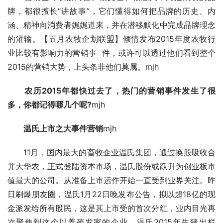
牌，都很擅长“讲故事”，它们懂得如何把品牌的历史、内
涵、精神向消费者娓娓道来，并在潜移默化中完成品牌理念
的灌输。【五月农牧企划联盟】倾情发布2015年度农牧行
业比较有影响力的营销事  件，或许可以透过他们看到整个
2015的营销大势，上头条非他们莫属。mjh
农历2015年都快过去了，热门的营销事件发生了很
多，你都记得哪几个呢?
mjh
　　温氏上市之大事件营销
mjh
　　11月，国内最大的畜牧企业温氏集团，通过换股吸收合
并大华农，正式登陆资本市场，温氏股份或跃升为创业板市
值最大的公司。从准备上市运作开始一直受到业界关注。昨
日刷爆朋友圈，温氏1月22日晚发布公告，拟以超18亿的现
金派发给所有股民，这是其上市受的首次分红，业内目光再
次聚焦到这个以养殖发家的企业。温氏2015年生猪出栏