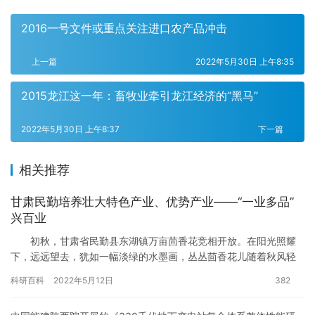
2016一号文件或重点关注进口农产品冲击
上一篇
2022年5月30日 上午8:35
2015龙江这一年：畜牧业牵引龙江经济的“黑马”
2022年5月30日 上午8:37
下一篇
相关推荐
甘肃民勤培养壮大特色产业、优势产业——“一业多品”
兴百业
初秋，甘肃省民勤县东湖镇万亩茴香花竞相开放。在阳光照耀
下，远远望去，犹如一幅淡绿的水墨画，丛丛茴香花儿随着秋风轻
轻地摇曳，散发着阵阵清香，洋溢着丰收的喜悦。soa牛农宝
科研百科
2022年5月12日
382
&…