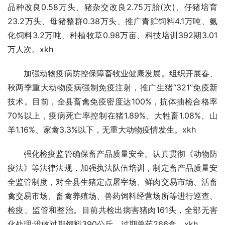
品种改良0.58万头、猪杂交改良2.75万胎(次)、仔猪培育
23.2万头、母猪整群0.38万头、推广青贮饲料4.1万吨、氨
化饲料3.2万吨、种植牧草0.98万亩、科技培训392期3.01
万人次。xkh
　　加强动物疫病防控保障畜牧业健康发展。组织开展春、
秋两季重大动物疫病强制免疫注射，推广生猪“321”免疫新
技术。目前，全县畜禽免疫密度达100%，抗体抽检合格率
70%以上，疫病死亡率控制在猪1.89%、大牲畜1.08%、山
羊1.16%、家禽3.3%以下，无重大动物疫情发生。xkh
　　强化检疫监管确保畜产品质量安全。认真贯彻《动物防
疫法》等法律法规，加强执法队伍培训，制定畜产品质量安
全监管制度，对全县生猪定点屠宰场、鲜肉交易市场、活畜
禽交易市场、畜禽养殖场、兽药饲料经营场所等进行巡查、
检疫、监管和整治。目前共检出病害猪肉161头，全部无害
化处理;没收过期饲料390公斤、过期兽药266盒。xkh