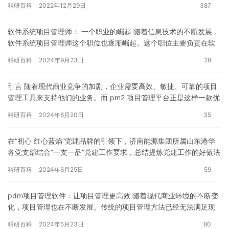
科研百科
2022年12月29日
387
软件系统项目管理师： 一个职业的崛起 随着信息技术的不断发展，
软件系统项目管理师这个职位也逐渐崛起。这个职位主要负责在软
件项目开发生命周期中，管理项目进度、成本、质量、风险等方
科研百科
2024年9月23日
28
面，…
引言 随着现代商业竞争的加剧，企业需要高效、敏捷、可靠的项目
管理工具来支持他们的业务。而 pm2 项目管理平台正是这样一款优
秀的工具，它可以帮助企业用户实现项目计划、进度跟踪、团队…
科研百科
2024年8月20日
35
在“初心 红心蓝焰”党建品牌的引领下，济南能源集团所属山东港华
各党支部结合“一支一品”党建工作要求，总结提炼党建工作的好做法
好经验，打造出具有较强示范性的支部特色品牌，进一步激发党…
科研百科
2024年6月25日
59
pdm项目管理软件：让项目管理更高效 随着现代商业环境的不断变
化，项目管理也在不断发展。传统的项目管理方法已经无法满足现
代企业的需求，因此 pdm(project manageme…
科研百科
2024年5月23日
80