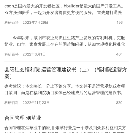
csdn是国内最大的开发者社区，hbuilder是最大的国产开发工具。
双方强强联手，一起为开发者提供更方便的服务。 首先是打通账
户，csdn网站上已支持使用hbuilder账户登…
科研百科
2023年7月29日
196
今年以来，咸阳市农业局抓住生猪产业发展的有利时机，克服
奶业、肉羊、家禽发展上存在的困难和问题，从加大规模化标准化
养殖场建设、促进奶业产业转型升级和动物疫病防控等工作入手，
科研百科
2022年6月1日
401
保证全…
县级社会福利院 运营管理建议书（上）（福利院运营方
案）
参考建议：本文略长，分上下篇分享。本文并不是运营规划或者项
目策划，而是在福利院项目实体已经建成后的运营管理的建议书。
针对项目建设实际情况以及政策、社会、经济、人文等方面的因素
科研百科
2022年11月23日
820
因地制…
合同管理 烟草业
合同管理在烟草业中的应用 烟草行业是一个涉及到众多利益相关方