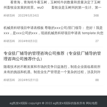
看青海，青海牦牛看玉树，玉树牦牛的数量和质量决定了玉树
州畜牧业发展的前景。wu0 畜牧业是玉树州的第一生计、第一
支柱、第一民生，是稳定的“压舱石”，…
科研百科
2022年5月24日
368
机械类科研项目申请表模板 尊敬的xxx公司/部门领导： 您好！我是
xxx，是xxx公司的xxx，现就机械类科研项目申请表 template 向您
提交。 一、项目概述 本次科研项目旨…
科研百科
2024年8月3日
27
专业驻厂辅导的管理咨询公司推荐（专业驻厂辅导的管
理咨询公司推荐什么）
随着技术的不断发展和市场的竞争日益激烈，制造企业面临着前所
未有的挑战和机遇。制造业生产管理是一个复杂的过程，涉及到许
多环节和步骤。项目吴老师：[1][5][8][1][8][2][…
科研百科
2024年5月11日
88
ag凯发k8国际 copyright © 2022 ag凯发k8国际的版权所有
网站地图