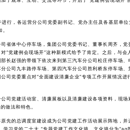
加了观摩、互动、交流等环节，开启了“党建例会现场开”
上午进行，各运营分公司党委副书记、党办主任及各基层单位
加。
公司省体中心停车场，集团公司党委书记、董事长周齐，党
对“党建例会现场开”这种新模式给予了肯定。之后，与会
副部长赵强的带领下依次来到第三汽车分公司松庄停车场、
车分公司九丰路停车场、第四汽车分公司胜利桥东停车场、
公司党委重点对“全面建设清廉企业”专项工作开展情况进
分公司党建活动室、清廉展板以及清廉建设各项资料，现场
中的做法和特色。
将原先的总调度室建设成为公司党建工作活动展示阵地，并
学习党的二十大 ”专题党建工作文化墙、文化墙分为“ag