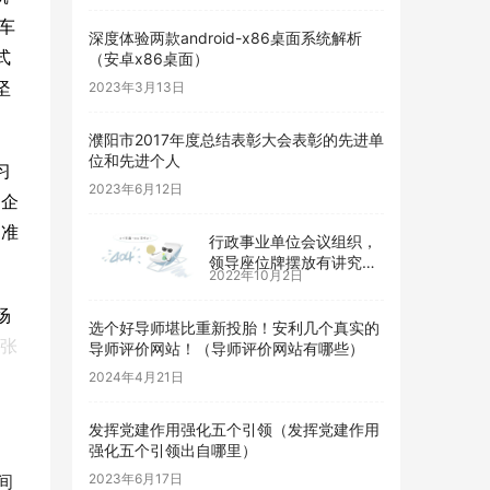
车
深度体验两款android-x86桌面系统解析
式
（安卓x86桌面）
坚
2023年3月13日
濮阳市2017年度总结表彰大会表彰的先进单
位和先进个人
习
2023年6月12日
廉企
标准
行政事业单位会议组织，
领导座位牌摆放有讲究，
2022年10月2日
得牢记（机关单位桌牌摆
放顺序）
场
选个好导师堪比重新投胎！安利几个真实的
 张
导师评价网站！（导师评价网站有哪些）
2024年4月21日
发挥党建作用强化五个引领（发挥党建作用
强化五个引领出自哪里）
间
2023年6月17日