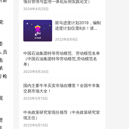
的新
项目管理与监理一体化应用实践论文）
2024年4月25日
党
斑马进度计划2019，编制
进度计划仅需8步！请收
藏（斑马进度计划编制步
骤）
2022年8月6日
委
人员
中国石油集团特等劳动模范、劳动模范名单
（中国石油集团特等劳动模范,劳动模范名
电
单）
第
2023年6月24日
行检
国内主要牛羊买卖市场在哪里？全国牛羊集
交易市场大全！
观
2022年5月15日
中央政策研究室现任领导（中央政策研究室
现主任）
进
2023年6月15日
凯