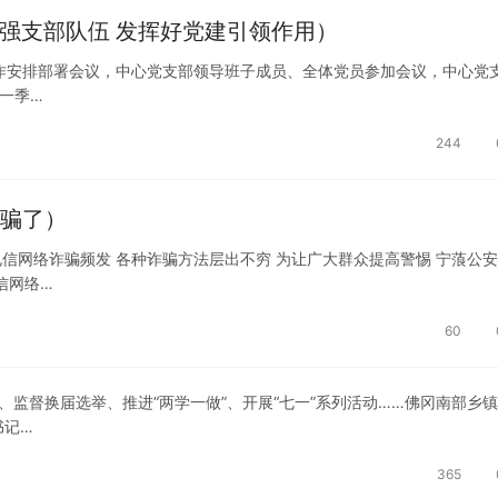
强支部队伍 发挥好党建引领作用）
建工作安排部署会议，中心党支部领导班子成员、全体党员参加会议，中心党
第一季…
244
被骗了）
电信网络诈骗频发 各种诈骗方法层出不穷 为让广大群众提高警惕 宁蒗公
信网络…
60
课、监督换届选举、推进“两学一做”、开展“七一”系列活动……佛冈南部乡
书记…
365