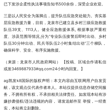
已下发涉企柔性执法事项告知书500余份，深受企业欢迎。
三是以人民安全为落脚点，提升队伍应急突处能力。夯实基
层应急救援力量，目前，龙泉市已建立县乡村三级应急救援
队伍39支、1113人。健全应急救援体系, 根据事故严重程
度、涉及范围等情况,分为“专业队伍接警后即时出动、乡村
队伍30分钟出动、民兵等队伍2小时集结出动”三个梯队，
确保科学、安全、有序实施救援。
（来源：龙泉市人民政府网站） 【投稿、区域合作请私信
或发3469887933#qq.com24小时内回复。】 
ag凯发k8国际的版权声明：本文内容由互联网用户自发贡
献，该文观点仅代表作者本人。本站仅提供信息存储空间服
务，不拥有所有权，不承担相关法律责任。如发现本站有涉
嫌抄袭侵权/违法违规的内容， 请发送邮件至 举报，一经查
实，本站将立刻删除。