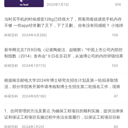
2022年7月1日
916
当时买手机的时候感觉128g已经很大了，用着用着就感觉手机内存
不够 一些app经常删了又下，下了又删， 你有没有同感呢？ 小地球
今天整理了下这些app 发现这些让人删了又下的app…
科研百科
2024年4月29日
106
新华网北京7月9日电（记者陶俊洁、赵晓辉）“中国上市公司内部控
制指数（2014）发布会”９日在京召开，从迪博公司的内控评级结果
可以看出，我国上市公司内部控制水平普遍处于基本合格的状…
科研百科
2024年1月17日
100
根据南京邮电大学2024年博士研究生招生计划及第一轮拟录取情
况，部分学院将开展申请考核制博士生招生第二轮报名工作，现将
相关通知如下： 一、招生专业目录 二、报名须知 1、原则上每位…
科研百科
2024年6月19日
67
1、合同管理的方法及要点 为确保工程项目的顺利实施，提供法律保
证和保证工程项目实施过程中依法全面履行，以保证工程项目目标
的实现。因此这是一个融法律、经济技术于一体的综合性工作。
科研百科
2024年1月2日
93