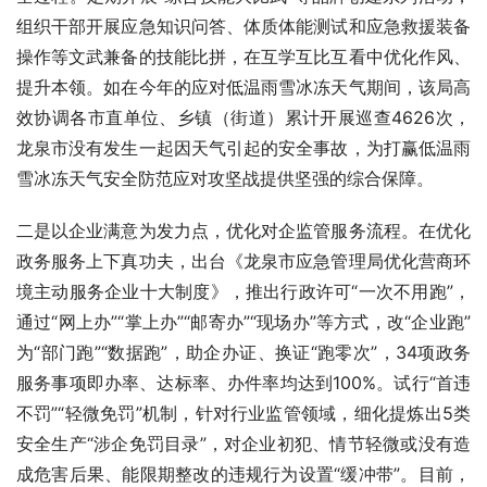
组织干部开展应急知识问答、体质体能测试和应急救援装备
操作等文武兼备的技能比拼，在互学互比互看中优化作风、
提升本领。如在今年的应对低温雨雪冰冻天气期间，该局高
效协调各市直单位、乡镇（街道）累计开展巡查4626次，
龙泉市没有发生一起因天气引起的安全事故，为打赢低温雨
雪冰冻天气安全防范应对攻坚战提供坚强的综合保障。
二是以企业满意为发力点，优化对企监管服务流程。在优化
政务服务上下真功夫，出台《龙泉市应急管理局优化营商环
境主动服务企业十大制度》，推出行政许可“一次不用跑”，
通过“网上办”“掌上办”“邮寄办”“现场办”等方式，改“企业跑”
为“部门跑”“数据跑”，助企办证、换证“跑零次”，34项政务
服务事项即办率、达标率、办件率均达到100%。试行“首违
不罚”“轻微免罚”机制，针对行业监管领域，细化提炼出5类
安全生产“涉企免罚目录”，对企业初犯、情节轻微或没有造
成危害后果、能限期整改的违规行为设置“缓冲带”。目前，