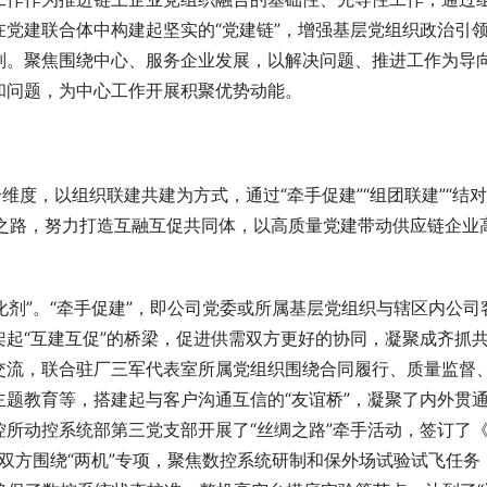
党建联合体中构建起坚实的“党建链”，增强
基层党组织
政治引
则。聚焦围绕中心、服务企业发展，以解决问题、推进工作为导
和问题，为中心工作开展积聚优势动能。
维度，以组织联建共建为方式，通过“牵手促建”“组团联建”“结
融合之路，努力打造互融互促共同体，以高质量党建带动供应链企业
化剂”。“牵手促建”，即公司党委或所属基层党组织与辖区内公司
起“互建互促”的桥梁，促进供需双方更好的协同，凝聚成齐抓
交流，联合驻厂三军代表室所属党组织围绕合同履行、质量监督
题教育等，搭建起与客户沟通互信的“友谊桥”，凝聚了内外贯
所动控系统部第三党支部开展了“丝绸之路”牵手活动，签订了
双方围绕“两机”专项，聚焦
数控系统
研制和保外场试验试飞任务