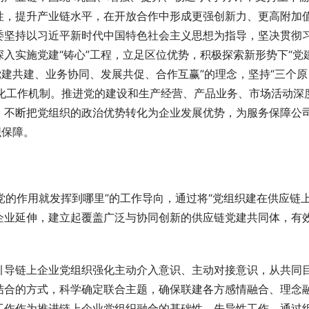
性，提升产业链水平，在开放合作中形成更强创新力、更高附加
委坚持以习近平新时代中国特色社会主义思想为指导，坚决贯彻
入实施党建“铸心”工程，立足区位优势，积极探索新形势下“党建
党建共建、业务协同、发展共促、合作互赢”的理念，坚持“三个原
化
工作机制
。推进党的建设和生产经营、产品业务、市场活动深
，不断把党组织的政治优势转化为企业发展优势，为服务保障公
织保障。
党的作用就发挥到哪里”的工作导向，通过将“党组织建在供应链上
企业延伸，建立起覆盖广泛与协同创新的供应链党建共同体，有
引导链上企业党组织强化主动介入意识、主动对接意识，从共同
结合的方式，科学确定联合主题，确保联建各方感情融合、理念
工作作为推进链上企业党组织融合的基础性、先导性工作，通过