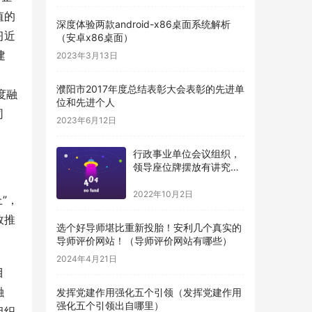
值的
深度体验两款android-x86桌面系统解析
习近
（安卓x86桌面）
 
2023年3月13日
濮阳市2017年度总结表彰大会表彰的先进单
度融
位和先进个人
司
2023年6月12日
行政事业单位会议组织，
领导座位牌摆放有讲究，
得牢记（机关单位桌牌摆
放顺序）
2022年10月2日
”，
效推
选个好导师堪比重新投胎！安利几个真实的
导师评价网站！（导师评价网站有哪些）
2024年4月21日
目
融
发挥党建作用强化五个引领（发挥党建作用
强化五个引领出自哪里）
组织