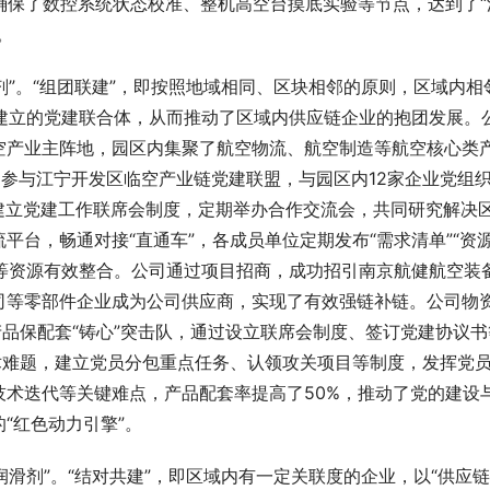
确保了数控系统状态校准、整机高空台摸底实验等节点，达到了“
。
剂”。“组团联建”，即按照地域相同、
区块
相邻的原则，区域内相
形式建立的党建联合体，从而推动了区域内供应链企业的抱团发展。
空产业主阵地，园区内集聚了航空物流、航空制造等航空核心类
过参与
江宁开发区
临空产业链党建联盟，与园区内12家企业党组
架构，建立党建工作联席会制度，定期举办合作交流会，共同研究解决
平台，畅通对接“直通车”，各成员单位定期发布“需求清单”“资
才等资源有效整合。公司通过项目招商，成功招引南京航健航空装
司等零部件企业成为公司供应商，实现了有效强链补链。公司物
品保配套“铸心”
突击队
，通过设立联席会制度、签订党建协议书
术难题，建立党员分包重点任务、认领攻关项目等制度，发挥党
术迭代等关键难点，产品配套率提高了50%，推动了党的建设
“红色动力引擎”。
润滑剂”。“结对共建”，即区域内有一定关联度的企业，以“供应链