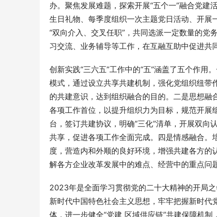
办。聚焦发展难题，探索开展“五个一”融合党建
生日礼物、每季度组织一次主题党日活动、开展
“双向介入、交叉任职”，共同选派一定数量的党
习交流、业务辅导等工作，在互融互助中促进共
创新实践“三六五”工作中的“五”涵盖了五个作用
模式，通过设立共享共建机制，强化党组织纽带作
的共建意识，达到组织融合的目的。二是思想融
各项工作首位，以提升组织力为目标，规范开展
台，签订共建协议，明确“
三化
”清单，开展双向
共享，促进各项工作全面完成。四是情感融合。
度，营造内和外顺的良好环境，增强共建各方的
解各方企业改革发展中的难点、经营中的重点问
2023年是全面学习贯彻党的二十大精神的开局
新时代中国特色社会主义思想，牢牢把握
新时代
体，进一步健全“党建 区域供应链”共建保障机