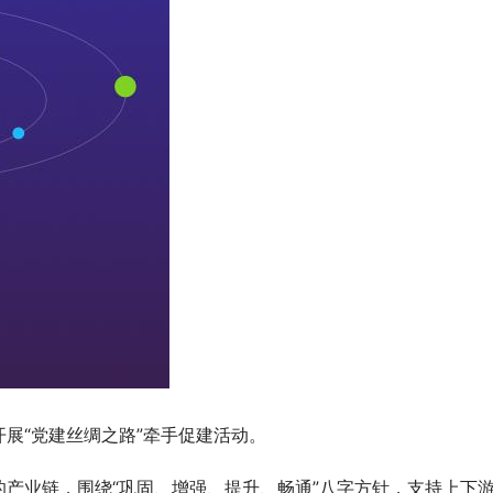
展“党建
丝绸之路
”牵手促建活动。
的
产业链
，围绕“巩固、增强、提升、畅通”
八字方针
，支持上下