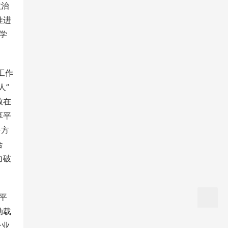
政治
推进
学
工作
人”
放在
享平
多方
合
力破
平
动载
企业