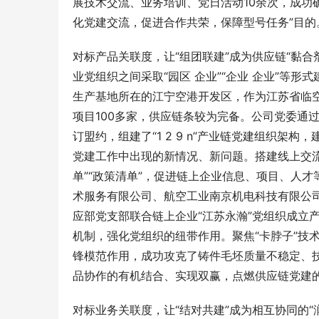
展技术交流、业务培训、党日活动10余次，成功
化党建交流，促进合作共荣，保障型号任务”目的
对标产品关联度，让“组团联建”成为供应链“黏合
业党组织之间采取“园区 企业”“企业 企业”等
生产基地所在的
江宁
空港开发区，作为
江苏省
临
项目100多家，供应链条较为完备。公司党委通
订盟约，组建了“1 2 9 n”产业链党建组织
党建工作中出现的新情况、新问题。搭建线上交流
单”“政策清单”，促进链上企业信息、项目、人
术服务有限公司、
航空工业
南京机电科技有限公
应部党支部联合链上企业“江苏永瀚”党组织成立产
机制，强化党组织的纽带作用。聚焦“卡脖子”技
锋模范作用，成功攻克了铸件毛坯质量不稳定、技
品协作的有机结合、实现双赢，点燃供应链党建的
对标业务关联度，让“结对共建”成为相互协同的“