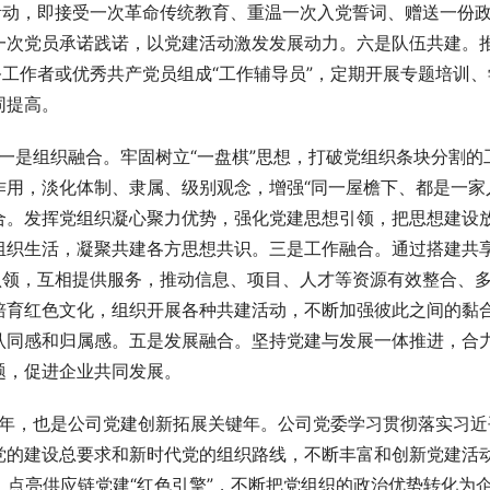
活动，即接受一次
革命传统教育
、重温一次
入党誓词
、赠送一份
一次党员承诺践诺，以党建活动激发发展动力。六是队伍共建。
务工作者或优秀共产党员组成“工作辅导员”，定期开展专题培训、
同提高。
。一是组织融合。牢固树立“一盘棋”思想，打破党组织条块分割的
用，淡化体制、隶属、级别观念，增强“同一屋檐下、都是一家
合。发挥党组织凝心聚力优势，强化党建思想引领，把思想建设
组织生活，凝聚共建各方思想共识。三是工作融合。通过搭建共
认领，互相提供服务，推动信息、项目、人才等资源有效整合、
培育红色文化，组织开展各种共建活动，不断加强彼此之间的黏
认同感和归属感。五是发展融合。坚持党建与发展一体推进，合
题，促进企业共同发展。
之年，也是公司党建创新拓展关键年。公司党委学习贯彻落实习近
党的建设总要求
和新时代党的组织路线，不断丰富和创新党建活
制，点亮供应链党建“红色引擎”，不断把党组织的政治优势转化为