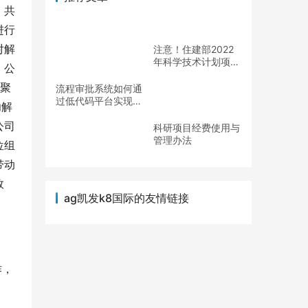
、共
进行
对解
注意！住建部2022
年科学技术计划项目
，公
申报工作开始啦（住
，聚
建部2020年科学技
流程审批系统如何通
术计划项目）
过低代码平台实现？
功解
（低代码平台的实现
公司
方式）
科研项目经费使用与
管理办法
位组
带动
效
ag凯发k8国际的友情链接
作，