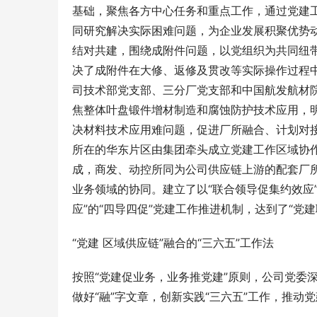
基础，聚焦各方中心任务和重点工作，通过党建
同研究解决实际困难问题，为企业发展积聚优势
结对共建，围绕成附件问题，以党组织为共同纽
决了成附件在大修、返修及贯改等实际操作过程
司技术部党支部、三分厂党支部和中国航发航材院
焦整体叶盘锻件增材制造和腐蚀防护技术应用，明
决材料技术应用难问题，促进厂所融合、计划对
所在的华东片区由集团牵头成立党建工作区域协
成，商发、动控所同为公司供应链上游的配套厂
业务领域的协同。建立了以“联合领导促集约效应”“
应
”的“四导四促”党建工作推进机制，达到了“党
“党建 区域供应链”融合的“三六五”工作法
按照“党建促业务，业务推党建”原则，公司党委
做好“融”字文章，创新实践“三六五”工作，推