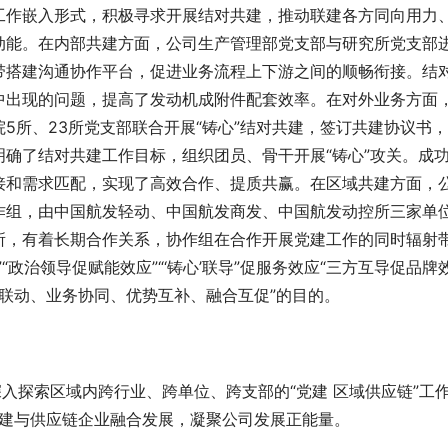
工作嵌入形式，积极寻求开展结对共建，推动联建各方同向用力
动能。在内部共建方面，公司生产管理部党支部与研究所党支部
带搭建沟通协作平台，促进业务流程上下游之间的顺畅衔接。结
中出现的问题，提高了
发动机
成附件配套效率。在对外业务方面
5所、23所党支部联合开展“铸心”结对共建，签订共建协议书
确了结对共建工作目标，组织团员、骨干开展“铸心”攻关。成
接和需求匹配，实现了高效合作、提质共赢。在区域共建方面，
作组，由
中国航发
轻动、中国航发商发、中
国航
发动控所三家单
所，有着长期合作关系，协作组在合作开展党建工作的同时辐射
政治领导促赋能效应”“‘铸心’联导”促服务效应“三方互导促
品牌
建联动、业务协同、优势互补、融合互促”的目的。
深入探索区域内跨行业、跨单位、跨支部的“党建 区域供应链”工
动党建与供应链企业融合发展，凝聚公司发展正能量。