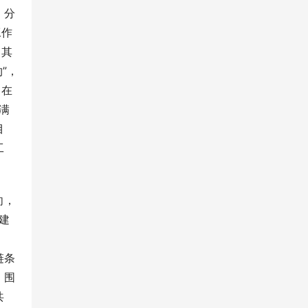
，分
工作
。其
”，
》在
满
目
工
向，
 
链条
。围
共