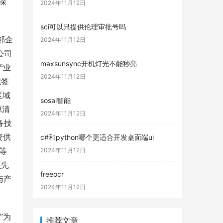
深
2024年11月12日
sci可以只提供伦理审批号吗
邻企
2024年11月12日
公司
maxsunsync开机灯光不能秒亮
产业
2024年11月12日
织签
区域
sosai智能
源清
2024年11月12日
备技
资供
c#和python哪个更适合开发桌面端ui
等
2024年11月12日
员先
freeocr
与产
2024年11月12日
”为
推荐文章