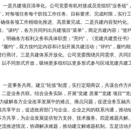
体”。一是共建项目清单化。公司党委有机对接成员党组织“业务链”
”，对每项任务每个阶段工作任务、目标要求、完成时限，实行
，确保各项工作精细化推进、高质量完成。二是共建内容契约化
“谈约”，各方共同列出共建项目“菜单”，商定共建内容；“签约
，明确各方权利义务和具体职责；“亮约”，《党建共建责任书
“履约”，双方按约定内容和计划开展共建活动；“评约”，履约期
进行商讨。三是共建体系开放化。公司党委围绕共同需求、共同
、以不同形式开放，吸纳更多组织以更多形式参与区域党建共建
内容。一是事务共商。建立“轮值”制度，实行定期商议，共谋合作方
是业务共联。结合业务实际，开展“党建 质量”“党建 项目”“党建
动，合力破解各方企业改革发展中的难点、痛点问题，促进业务互融共
源共享平台，促进政府部门与企业、企业之间的联系沟通，推动
多方共享，为企业发展提供智力支持、技术服务。四是难题共解
交流推进情况，协调解决难题，推动建立解难题机制。五是活动