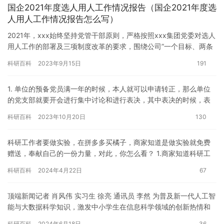
国企2021年度选人用人工作情况报告（国企2021年度选
人用人工作情况报告怎么写）
2021年，xxx始终坚持党管干部原则，严格按照xxx集团党委对选人
用人工作的部署及三项制度改革的要求，围绕公司”一个目标、两条
主线、三方回款、四个重点、五项工程”发展总体目标进行…
科研百科
2023年9月15日
191
1. 单位的预备党员满一年的时候，本人就可以申请转正，那么单位
的党支部就要开会进行集中讨论和进行表决，其中表决的时候，表
决人需要具有正式的党员身份。如果当事人没有违规违纪行为，一
科研百科
2023年10月20日
130
般…
科研工作者要做实验，在拼多多买橘子，商家知道是做实验就免费
赠送，奉献自己的一份力量，对此，你怎么看？ 1.商家知道科研工
作者因为买橘子做实验就免费赠送的行为，彰显了商家朴素的爱国
科研百科
2024年4月22日
67
情…
顶端新闻记者 肖风伟 实习生 徐亮 通讯员 李然 为普及新一代人工智
能与大数据科学知识，激发中小学生在信息科学领域的创新热情和
创造活力，6月3日，信阳师范大学河南省教育大数据分析与…
科研百科
2024年6月18日
36