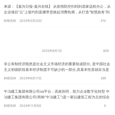
来源：【嘉兴日报-嘉兴在线】 从疫情防控扫码到居家远程办公，从
企业项目“云”上签约到直播带货掀起消费热潮，从打造“智慧政务”到
构建“智慧城市”，软件产业已经渗透到各行各业，成为引领…
科研百科
2023年5月22日
210
2022年8月1日
829
非公有制经济既然是社会主义市场经济的重要组成部分, 是中国社会
主义初级阶段基本经济制度不可缺少的一部分,其基本性质就应当是
社会主义性质的。但由于私人占有性又决定了他还有某种程度上的…
科研百科
2023年6月17日
295
中冶建工集团有限公司oa平台：高效协同，助力企业数字化转型 中
冶建工集团有限公司(简称“中冶建工”)是一家以建筑工程为主的综合
性大型企业。随着数字化时代的到来，企业数字化转型已成为…
科研百科
2024年11月6日
0