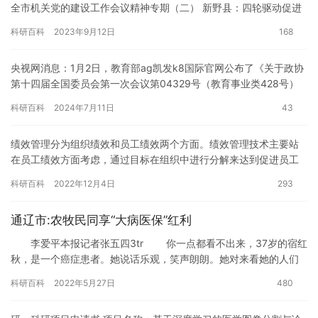
全市机关党的建设工作会议精神专期（二） 新野县：四轮驱动促进
机关党建工作上台阶 5月8日，新野县委召开常委会议…
科研百科
2023年9月12日
168
央视网消息：1月2日，教育部ag凯发k8国际官网公布了《关于政协
第十四届全国委员会第一次会议第04329号（教育事业类428号）
提案答复的函》。教育部在答复中指出，大学校园更好向社会公众
科研百科
2024年7月11日
43
开放具有积…
绩效管理分为组织绩效和员工绩效两个方面。绩效管理技术主要站
在员工绩效方面考虑，通过目标在组织中进行分解来达到促进员工
效率，以达到提升业绩的目的。但是，它不能很好发现组织绩效问
科研百科
2022年12月4日
293
题，并…
通辽市:农牧民同享“大病医保”红利
李爱平本报记者张五四3tr 你一点都看不出来，37岁的宿红
秋，是一个癌症患者。她说话乐观，笑声朗朗。她对来看她的人们
表示，她现在能吃能喝，最渴望能够找到一个工作，她不想吃闲…
科研百科
2022年5月27日
480