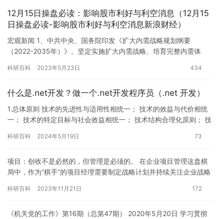
12月15日操盘必读：影响股市利好与利空消息（12月15
日操盘必读-影响股市利好与利空消息新浪财经）
宏观新闻 1、中共中央、国务院印发《扩大内需战略规划纲要
（2022-2035年）》。坚定实施扩大内需战略、培育完整内需体
系，是加快构建以国内大循环为主体、国内国际双循环相互促进的
科研百科
2023年5月23日
434
新…
什么是.net开发？做一个.net开发程序员（.net 开发）
1.总体原则 技术的先进性与适用性相统一； 技术的效益与代价相统
一； 技术的特定目标与社会效益相统一； 技术结构合理化原则； 技
术开源情况； 技术的生态圈。 .net到底什么什么 …
科研百科
2024年5月19日
73
项目：创收不是必然的，但管理是必须的。 在企业项目管理这盘棋
局中，作为“棋手”的项目经理需要制定战略计划并持续关注企业战略
目标的达成，协调管理各类型资源、为企业项目的高质量交付做足…
科研百科
2023年11月21日
172
《机关党的工作》第16期（总第47期） 2020年5月20日 学习贯彻