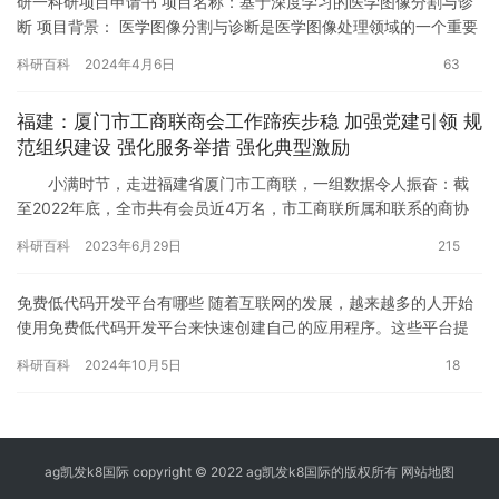
研一科研项目申请书 项目名称：基于深度学习的医学图像分割与诊
断 项目背景： 医学图像分割与诊断是医学图像处理领域的一个重要
问题。医学图像通常包含大量的细节和特征，但是医生通常需要根…
科研百科
2024年4月6日
63
福建：厦门市工商联商会工作蹄疾步稳 加强党建引领 规
范组织建设 强化服务举措 强化典型激励
小满时节，走进福建省厦门市工商联，一组数据令人振奋：截
至2022年底，全市共有会员近4万名，市工商联所属和联系的商协
会260家，其中市级直属商会150家，包括异地商会126家、…
科研百科
2023年6月29日
215
免费低代码开发平台有哪些 随着互联网的发展，越来越多的人开始
使用免费低代码开发平台来快速创建自己的应用程序。这些平台提
供了可视化的界面和简单的编程语言，使得任何人都可以创建自己
科研百科
2024年10月5日
18
的应…
ag凯发k8国际 copyright © 2022 ag凯发k8国际的版权所有
网站地图