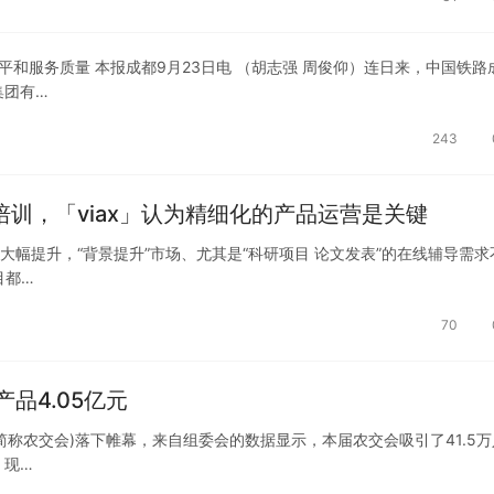
平和服务质量 本报成都9月23日电 （胡志强 周俊仰）连日来，中国铁路
集团有…
243
培训，「viax」认为精细化的产品运营是关键
大幅提升，“背景提升”市场、尤其是“科研项目 论文发表”的在线辅导需求
目都…
70
品4.05亿元
称农交会)落下帷幕，来自组委会的数据显示，本届农交会吸引了41.5万
，现…