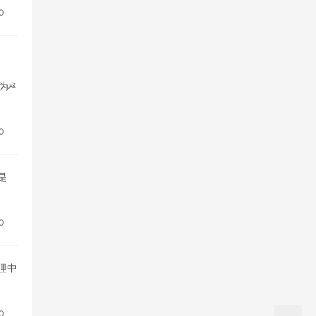
0
为科
0
是
0
理中
0