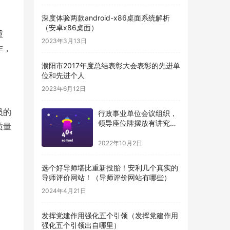
深度体验两款android-x86桌面系统解析
（安卓x86桌面）
重
2023年3月13日
作，
濮阳市2017年度总结表彰大会表彰的先进单
位和先进个人
2023年6月12日
员的
行政事业单位会议组织，
领导座位牌摆放有讲究，
质量
得牢记（机关单位桌牌摆
放顺序）
2022年10月2日
选个好导师堪比重新投胎！安利几个真实的
导师评价网站！（导师评价网站有哪些）
2024年4月21日
发挥党建作用强化五个引领（发挥党建作用
强化五个引领出自哪里）