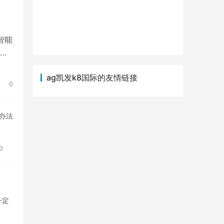
智能
指
ag凯发k8国际的友情链接
0
办法
0
一定