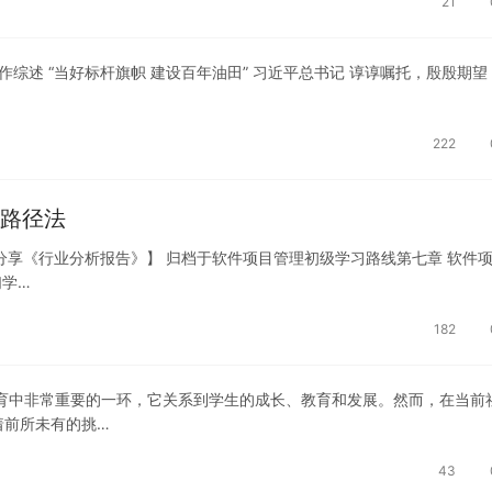
21
综述 “当好标杆旗帜 建设百年油田” 习近平总书记 谆谆嘱托，殷殷期望
222
键路径法
并分享《行业分析报告》】 归档于软件项目管理初级学习路线第七章 软件
们学…
182
育中非常重要的一环，它关系到学生的成长、教育和发展。然而，在当前
着前所未有的挑…
43