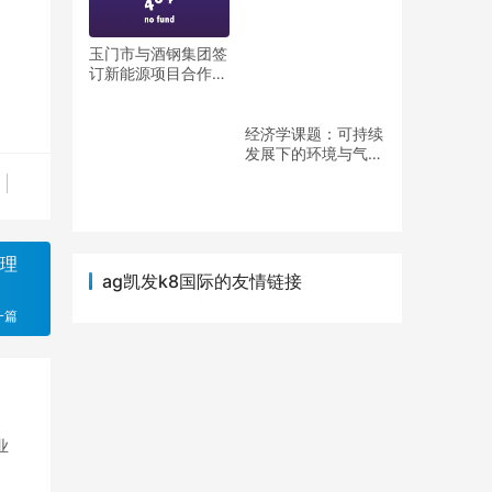
玉门市与酒钢集团签
订新能源项目合作协
议（酒钢集团协同办
公）
经济学课题：可持续
发展下的环境与气候
经济学综合研究（可
持续发展的经济学角
度定义）
监理
ag凯发k8国际的友情链接
一篇
业