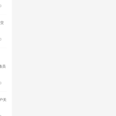
0
研交
0
格员
0
户关