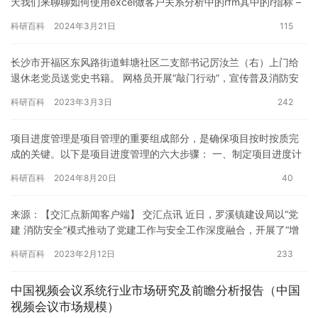
天我们来聊聊如何使用excel做客户关系分析中的rfm其中的r指标 –
最近一次消费 (recenc…
科研百科
2024年3月21日
115
长沙市开福区东风路街道蚌塘社区二支部书记厉汝兰（右）上门给
退休老党员送党史书籍。 网格员开展“敲门行动”，宣传普及消防安
全知识。 红网时刻新闻3月13日讯（通讯员 饶沁芳）为做实“…
科研百科
2023年3月3日
242
项目进度管理是项目管理的重要组成部分，是确保项目按时按质完
成的关键。以下是项目进度管理的六大步骤： 一、制定项目进度计
划 制定项目进度计划是项目进度管理的第一步。这包括确定项目的
科研百科
2024年8月20日
40
范…
来源：【交汇点新闻客户端】 交汇点讯 近日，罗溪镇建设局以“党
建 消防安全”模式推动了党建工作与安全工作深度融合，开展了“增
强消防意识 注重生命安全”主题教育活动。 为充分发挥党建…
科研百科
2023年2月12日
233
中国视频会议系统行业市场研究及前瞻分析报告（中国
视频会议市场规模）