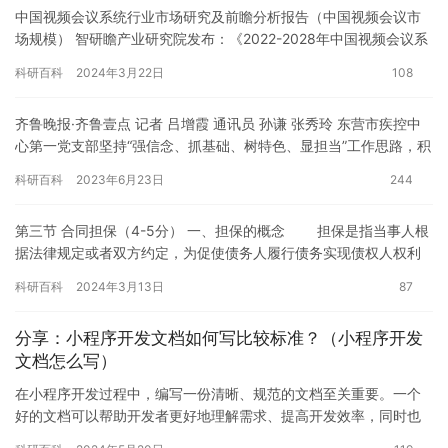
中国视频会议系统行业市场研究及前瞻分析报告（中国视频会议市
场规模） 智研瞻产业研究院发布：《2022-2028年中国视频会议系
统行业市场研究及前瞻分析报告》 第一节视频会议系统综述…
科研百科
2024年3月22日
108
齐鲁晚报·齐鲁壹点 记者 吕增霞 通讯员 孙谦 张秀玲 东营市疾控中
心第一党支部坚持“强信念、抓基础、树特色、显担当”工作思路，积
极培育“疾控先锋•健康同行”支部党建品牌，带领全体…
科研百科
2023年6月23日
244
第三节 合同担保（4-5分） 一、担保的概念 担保是指当事人根
据法律规定或者双方约定，为促使债务人履行债务实现债权人权利
的法律制度。 担保合同是被担保合同的从合同，被担保合同是…
科研百科
2024年3月13日
87
分享：小程序开发文档如何写比较标准？（小程序开发
文档怎么写）
在小程序开发过程中，编写一份清晰、规范的文档至关重要。一个
好的文档可以帮助开发者更好地理解需求、提高开发效率，同时也
方便团队协作和后期维护。那么，如何编写一份比较标准的小程序