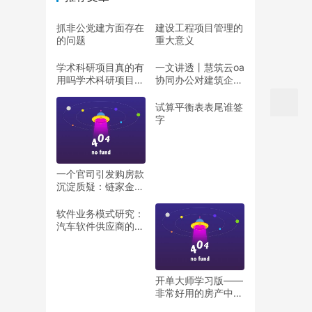
抓非公党建方面存在
建设工程项目管理的
的问题
重大意义
学术科研项目真的有
一文讲透丨慧筑云oa
用吗学术科研项目真
协同办公对建筑企业
的有用吗
有哪些重要作用？
（慧筑云平台）
试算平衡表表尾谁签
字
一个官司引发购房款
沉淀质疑：链家金融
涉嫌违规操作？（链
家遭购房者起诉）
软件业务模式研究：
汽车软件供应商的四
种业务形态与收费模
式（汽车软件服务
商）
开单大师学习版——
非常好用的房产中介
erp软件推荐