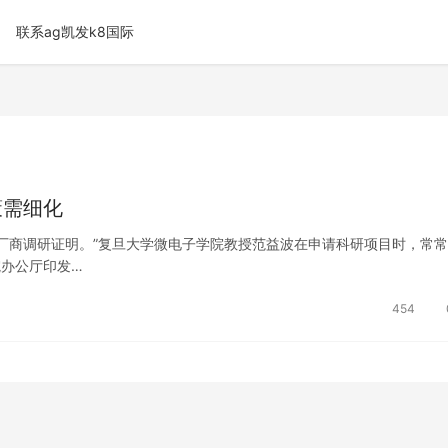
联系ag凯发k8国际
策需细化
厂商调研证明。”复旦大学微电子学院教授范益波在申请科研项目时，常
院办公厅印发…
454