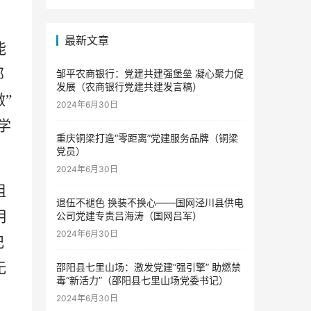
最新文章
能
部
邹平农商银行：党建共建强堡垒 凝心聚力促
发展（农商银行党建共建发言稿）
做
”
2024年6月30日
学
重庆铜梁打造“零距离”党建服务品牌（铜梁
党员）
2024年6月30日
组
退伍不褪色 换装不换心——国网泾川县供电
明
公司党建专责吕海涛（国网吕军）
2024年6月30日
纪
无
邵阳县七里山场：激发党建“强引擎” 助燃禁
毒“新活力”（邵阳县七里山场党委书记）
2024年6月30日