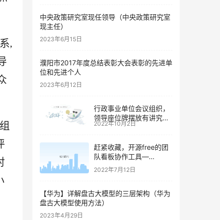
中央政策研究室现任领导（中央政策研究室
现主任）
2023年6月15日
系
,
导
濮阳市2017年度总结表彰大会表彰的先进单
位和先进个人
众
2023年6月12日
行政事业单位会议组织，
领导座位牌摆放有讲究，
组
2022年10月2日
得牢记（机关单位桌牌摆
放顺序）
评
赶紧收藏，开源free的团
队看板协作工具—
对
dootask
2022年7月12日
小
【华为】详解盘古大模型的三层架构（华为
盘古大模型使用方法）
2023年4月29日