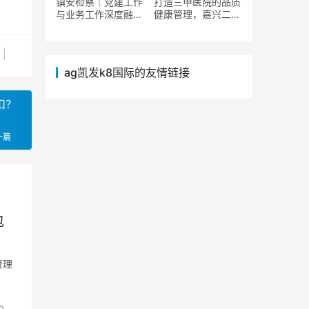
镇安检察｜党建工作
打造三甲医院的品质
组成表）
与业务工作深度融合
健康管理，嘉兴二院
的思考（党建工作和
健康管理中心新址正
检察工作深度融合）
式启用
ag凯发k8国际的友情链接
扣？
一篇
包
管理
0