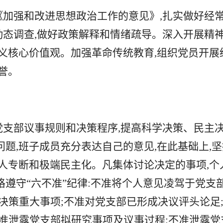
《加强和改进思想政治工作的意见》,扎实做好经
动态调查,做好政策解释和情绪疏导。深入开展精
义核心价值观
。加强
革命传统教育
,组织党员开展
誉。
党支部议事规则和决策程序,提高科学决策、民主
题,班子成员充分表达自己的意见,在此基础上,坚
人专断和
极端民主化
。凡集体讨论决定的事项,个
遵守“六不准”纪律:不准将个人意见凌驾于党支
决策重大事项;不准对党支部已形成决议评头论足
准泄露党支部拟研究事项及议事过程;不准泄露党