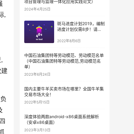
项目管理与监理一体化应用实践论文）
强
2024年4月25日
,
斑马进度计划2019，编制
进度计划仅需8步！请收
藏（斑马进度计划编制步
骤）
2022年8月6日
中国石油集团特等劳动模范、劳动模范名单
,
（中国石油集团特等劳动模范,劳动模范名
单）
党建
2023年6月24日
国内主要牛羊买卖市场在哪里？全国牛羊集
交易市场大全！
、负
2022年5月15日
及
深度体验两款android-x86桌面系统解析
四
（安卓x86桌面）
2023年3月13日
抓