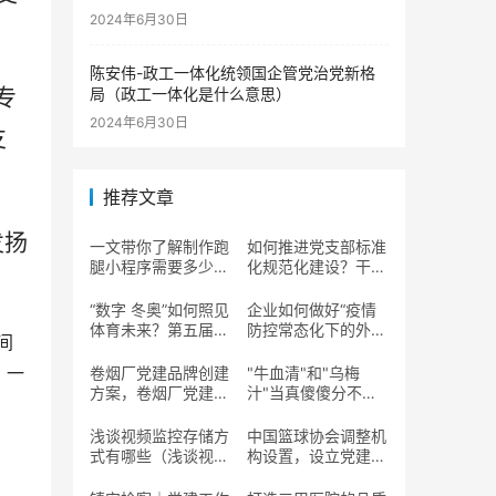
2024年6月30日
陈安伟-政工一体化统领国企管党治党新格
局（政工一体化是什么意思）
专
2024年6月30日
支
推荐文章
发扬
一文带你了解制作跑
如何推进党支部标准
腿小程序需要多少钱
化规范化建设？干货
（做一个跑腿小程序
来啦！（如何推动党
大概多少钱）
支部规范化标准化建
“数字 冬奥”如何照见
企业如何做好“疫情
设）
体育未来？第五届数
防控常态化下的外来
间
字中国建设峰会数字
车辆及人员管控”
体育分论坛共享真知
（加强疫情防控车辆
，一
卷烟厂党建品牌创建
"牛血清"和"乌梅
灼见
常态化管理）
方案，卷烟厂党建工
汁"当真傻傻分不清?
作开展方法（卷烟党
蒙混过关可还行?!
建 营销）
浅谈视频监控存储方
中国篮球协会调整机
式有哪些（浅谈视频
构设置，设立党建工
监控存储方式有哪些
作部等9个职能部门
方面）
（中国篮球协会机构