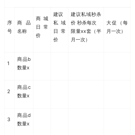
建议
建议私域秒杀
商城
序
商品
私域
价 秒杀每次
大促（每
日常
号
名称
日常
限量xx套（半
月一次）
价
价
月一次）
商品b
1
数量x
商品c
2
数量x
商品d
3
数量x