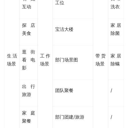
工位
互动
洗衣
探店
家居
宝洁
大楼
美食
除菌
逛街
生活
工作
带货
家居
看电
部门场景图
场景
场景
场景
除螨
影
出行
团队聚餐
/
旅游
家庭
部门团建/旅游
/
聚餐