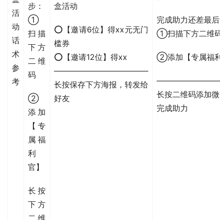
步：
盒活动
活
①
完成助力还差最后
动
⭕【邀请6位】得xx元无门
扫描
①扫描下方二维
话
槛券
下方
术
⭕【邀请12位】得xx
②添加【专属福
二维
参
————————————
码
————————
考
长按保存下方海报，转发给
长按二维码添加微
②
好友
完成助力
添加
【专
属福
利
官】
长按
下方
二维