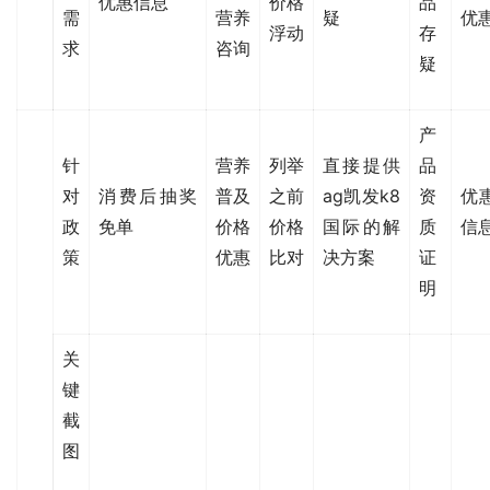
优惠信息
价格
品
需
营养
疑
优
浮动
存
求
咨询
疑
产
针
营养
列举
直接提供
品
对
消费后抽奖
普及
之前
ag凯发k8
资
优
政
免单
价格
价格
国际的解
质
信
策
优惠
比对
决方案
证
明
关
键
截
图