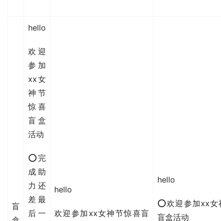
hello
欢迎
参加
xx女
神节
惊喜
盲盒
活动
⭕完
成助
hello
力还
hello
差最
⭕欢迎参加xx女
盲
后一
欢迎参加xx女神节惊喜盲
盲盒活动
盒