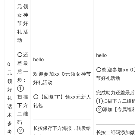
元领
女神
节好
礼活
动
⭕还
hello
hello
差最
0
⭕欢迎参加xx 
后一
元
欢迎参加xx 0元领女神节
节好礼活动
步：
领
好礼活动
①
好
完成助力还差最后
扫描
⭕【回复“1”】领xx元新人
礼
①扫描下方二维
下方
礼包
话
②添加【专属福
二维
术
————————————
码
参
————————
长按保存下方海报，转发给
②
考
长按二维码添加微