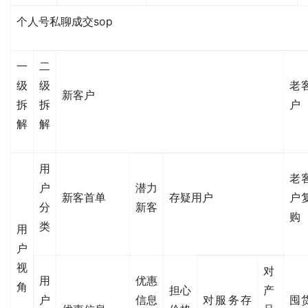
个人号私聊成交sop
一
二
级
级
老
新客户
拆
拆
户
解
解
用
老
户
潜力
新客首单
存疑用户
户
分
新客
购
类
用
户
视
对
用
优惠
角
担心
产
户
信息
对服务存
囤