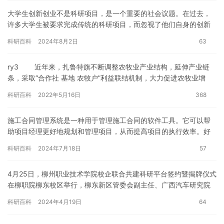
大学生创新创业不是科研项目，是一个重要的社会议题。在过去，
许多大学生被要求完成传统的科研项目，而忽视了他们自身的创新
能力和创业潜力。然而，随着时代的变迁和社会的发展，我们也应
科研百科
2024年8月2日
63
该认识…
ry3 近年来，扎鲁特旗不断调整农牧业产业结构，延伸产业链
条，采取“合作社 基地 农牧户”利益联结机制，大力促进农牧业增
效、农牧民增收。巴彦塔拉苏木东萨…
科研百科
2022年5月16日
368
施工合同管理系统是一种用于管理施工合同的软件工具。它可以帮
助项目经理更好地规划和管理项目，从而提高项目的执行效率。好
的施工合同管理系统应该具备以下特点： 1. 能够全生命周期管理
科研百科
2024年7月18日
57
合…
4月25日，柳州职业技术学院校企联合共建科研平台签约暨揭牌仪式
在柳职院柳东校区举行，柳东新区管委会副主任、广西汽车研究院
院长余达文参加活动签约和揭牌仪式。 此次校企合作共建科研平
科研百科
2024年4月19日
64
台…