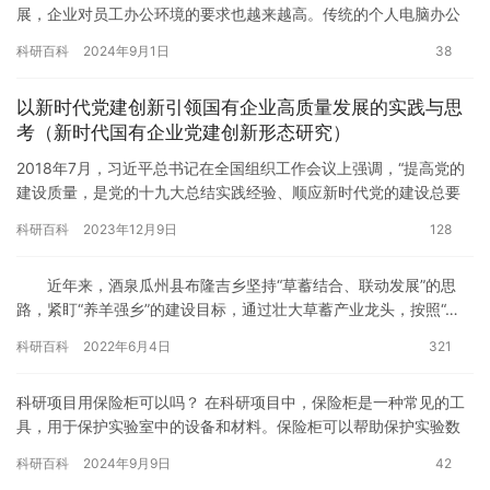
展，企业对员工办公环境的要求也越来越高。传统的个人电脑办公
已经不能满足现代企业的实际需求，而联合办公软件则是解决这个
科研百科
2024年9月1日
38
问题的…
以新时代党建创新引领国有企业高质量发展的实践与思
考（新时代国有企业党建创新形态研究）
2018年7月，习近平总书记在全国组织工作会议上强调，“提高党的
建设质量，是党的十九大总结实践经验、顺应新时代党的建设总要
求提出的重大课题。”国有企业要深入贯彻新时代党的建设要求和…
科研百科
2023年12月9日
128
近年来，酒泉瓜州县布隆吉乡坚持“草蓄结合、联动发展”的思
路，紧盯“养羊强乡”的建设目标，通过壮大草蓄产业龙头，按照“…
科研百科
2022年6月4日
321
科研项目用保险柜可以吗？ 在科研项目中，保险柜是一种常见的工
具，用于保护实验室中的设备和材料。保险柜可以帮助保护实验数
据、知识产权、样品等，避免受到损失或盗窃。但是，使用保险柜
科研百科
2024年9月9日
42
是否…